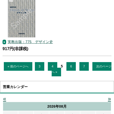
実教出版：775 デザイン史
917円(非課税)
5
« 前のページへ
3
4
6
7
次のページ
へ »
営業カレンダー
«
»
2026年08月