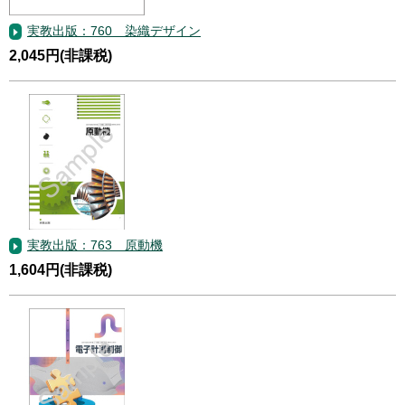
実教出版：760 染織デザイン
2,045円(非課税)
実教出版：763 原動機
1,604円(非課税)