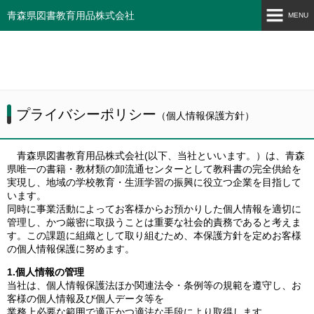
青森県図書教育用品株式会社
MENU
ホーム
検定教科書
郷土出版物情報
プライバシーポリシー
（個人情報保護方針）
検定試験
青森県図書教育用品株式会社(以下、当社といいます。）は、青森
県唯一の書籍・教材類の卸流通センターとして教科書の完全供給を
会社案内
実現し、地域の学校教育・生涯学習の振興に役立つ企業を目指して
います。
ネットショップ
同時に事業活動によってお客様からお預かりした個人情報を適切に
管理し、かつ厳密に取扱うことは重要な社会的責務であると考えま
す。この課題に組織として取り組むため、本保護方針を定めお客様
の個人情報保護に努めます。
1.個人情報の管理
当社は、個人情報保護法ほか関連法令・条例等の規範を遵守し、お
客様の個人情報及び個人データ等を
業務上必要な範囲で適正かつ適法な手段により取得します。