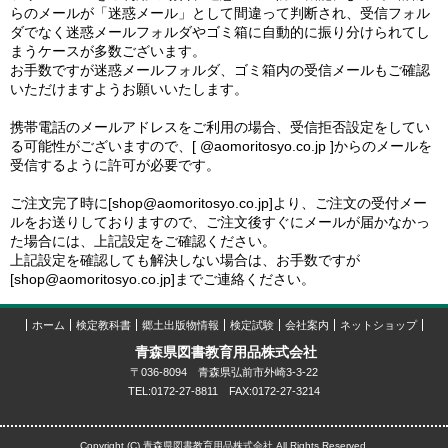
らのメールが「迷惑メール」として間違って判断され、受信フォル
ダでなく迷惑メールフォルダやゴミ箱に自動的に振り分けられてし
まうケースが多数ございます。
お手数ですが迷惑メールフォルダ、ゴミ箱内の受信メールもご確認
いただけますようお願いいたします。
携帯電話のメールアドレスをご利用の場合、受信拒否設定をしてい
る可能性がございますので、[ @aomoritosyo.co.jp ]からのメールを
受信するように許可が必要です。
ご注文完了時に[shop@aomoritosyo.co.jp]より、ご注文の受付メー
ルをお送りしておりますので、ご注文後すぐにメールが届かなかっ
た場合には、上記設定をご確認ください。
上記設定を確認しても解決しない場合は、お手数ですが
[shop@aomoritosyo.co.jp]までご連絡ください。
ホーム
検定教科書
郷土出版物情報
検定試験
会社案内
ネットショップ
青森県図書教育用品株式会社
〒036-8094 青森県弘前市外崎3-3-22
TEL:0172-27-8811 FAX:0172-27-3214
Copyright (C) 青森県図書教育用品株式会社 All Rights Reserved.