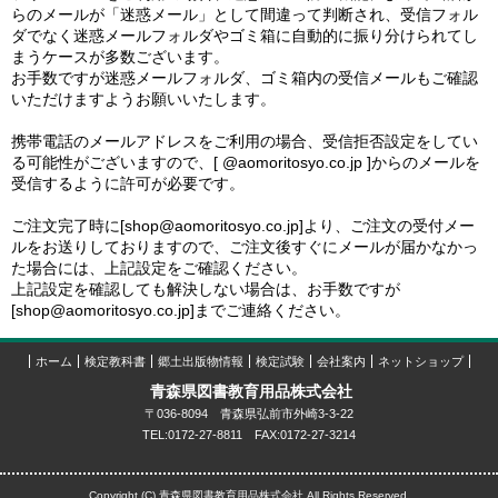
らのメールが「迷惑メール」として間違って判断され、受信フォル
ダでなく迷惑メールフォルダやゴミ箱に自動的に振り分けられてし
まうケースが多数ございます。
お手数ですが迷惑メールフォルダ、ゴミ箱内の受信メールもご確認
いただけますようお願いいたします。
携帯電話のメールアドレスをご利用の場合、受信拒否設定をしてい
る可能性がございますので、[ @aomoritosyo.co.jp ]からのメールを
受信するように許可が必要です。
ご注文完了時に[shop@aomoritosyo.co.jp]より、ご注文の受付メー
ルをお送りしておりますので、ご注文後すぐにメールが届かなかっ
た場合には、上記設定をご確認ください。
上記設定を確認しても解決しない場合は、お手数ですが
[shop@aomoritosyo.co.jp]までご連絡ください。
ホーム
検定教科書
郷土出版物情報
検定試験
会社案内
ネットショップ
青森県図書教育用品株式会社
〒036-8094 青森県弘前市外崎3-3-22
TEL:0172-27-8811 FAX:0172-27-3214
Copyright (C) 青森県図書教育用品株式会社 All Rights Reserved.