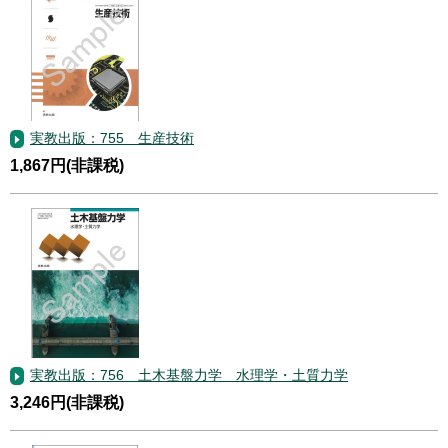
実教出版：755 生産技術
1,867円(非課税)
実教出版：756 土木基盤力学 水理学・土質力学
3,246円(非課税)