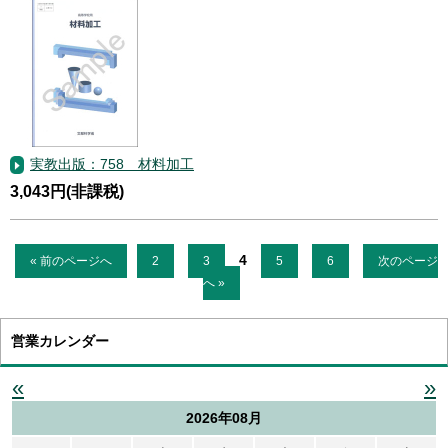
実教出版：758 材料加工
3,043円(非課税)
4
« 前のページへ
2
3
5
6
次のページ
へ »
営業カレンダー
«
»
2026年08月