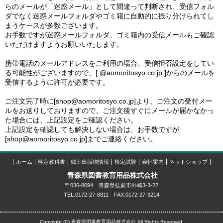
らのメールが「迷惑メール」として間違って判断され、受信フォル
ダでなく迷惑メールフォルダやゴミ箱に自動的に振り分けられてし
まうケースが多数ございます。
お手数ですが迷惑メールフォルダ、ゴミ箱内の受信メールもご確認
いただけますようお願いいたします。
携帯電話のメールアドレスをご利用の場合、受信拒否設定をしてい
る可能性がございますので、[ @aomoritosyo.co.jp ]からのメールを
受信するように許可が必要です。
ご注文完了時に[shop@aomoritosyo.co.jp]より、ご注文の受付メー
ルをお送りしておりますので、ご注文後すぐにメールが届かなかっ
た場合には、上記設定をご確認ください。
上記設定を確認しても解決しない場合は、お手数ですが
[shop@aomoritosyo.co.jp]までご連絡ください。
ホーム
検定教科書
郷土出版物情報
検定試験
会社案内
ネットショップ
青森県図書教育用品株式会社
〒036-8094 青森県弘前市外崎3-3-22
TEL:0172-27-8811 FAX:0172-27-3214
Copyright (C) 青森県図書教育用品株式会社 All Rights Reserved.