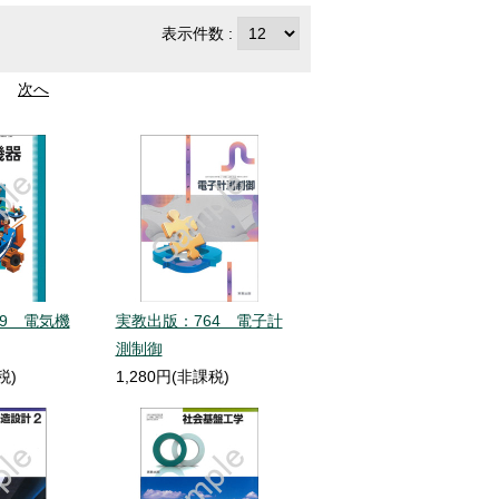
表示件数 :
次へ
9 電気機
実教出版：764 電子計
測制御
税)
1,280円(非課税)