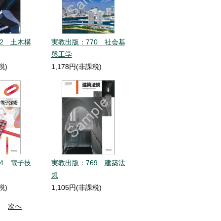
2 土木構
実教出版：770 社会基
盤工学
税)
1,178円(非課税)
4 電子技
実教出版：769 建築法
規
税)
1,105円(非課税)
次へ