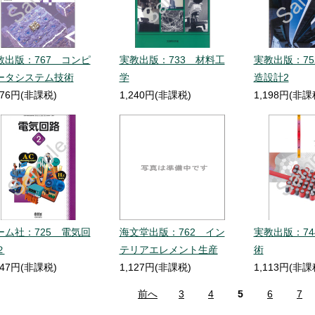
教出版：767 コンピ
実教出版：733 材料工
実教出版：75
ータシステム技術
学
造設計2
276円(非課税)
1,240円(非課税)
1,198円(非課
ーム社：725 電気回
海文堂出版：762 イン
実教出版：74
２
テリアエレメント生産
術
147円(非課税)
1,127円(非課税)
1,113円(非課
前へ
3
4
5
6
7