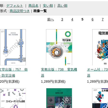
順 :
デフォルト
｜
商品名
｜
安い順
｜
高い順
形式 :
商品説明つき
｜
画像一覧
前へ
3
4
5
6
7
文堂出版：757 衛
実教出版：738 電気機
オーム社：73
・防災設備
器
器
320円(非課税)
1,289円(非課税)
1,289円(非課