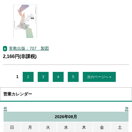
実教出版：707 製図
2,166円(非課税)
1
2
3
4
5
次のページへ »
営業カレンダー
«
»
2026年08月
日
月
火
水
木
金
土