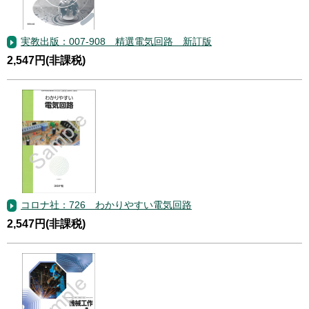
実教出版：007-908 精選電気回路 新訂版
2,547円(非課税)
コロナ社：726 わかりやすい電気回路
2,547円(非課税)