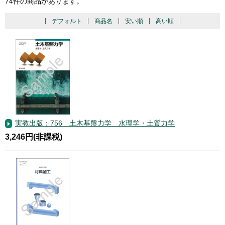
74件の商品があります。
デフォルト
商品名
安い順
高い順
実教出版：756 土木基盤力学 水理学・土質力学
3,246円(非課税)