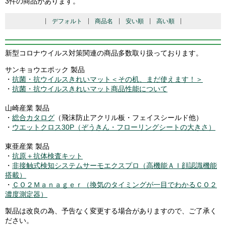
3件の商品があります。
デフォルト
商品名
安い順
高い順
新型コロナウイルス対策関連の商品多数取り扱っております。
サンキョウエポック 製品
・
抗菌・抗ウイルスきれいマット＜その机、まだ使えます！＞
・
抗菌・抗ウイルスきれいマット商品性能について
山崎産業 製品
・
総合カタログ
（飛沫防止アクリル板・フェイスシールド他）
・
ウエットクロス30P（ぞうきん・フローリングシートの大きさ）
東亜産業 製品
・
抗原＋抗体検査キット
・
非接触式検知システムサーモエクスプロ（高機能ＡＩ顔認識機能
搭載）
・
ＣＯ２Ｍａｎａｇｅｒ（換気のタイミングが一目でわかるＣＯ２
濃度測定器）
製品は改良の為、予告なく変更する場合がありますので、ご了承く
ださい。