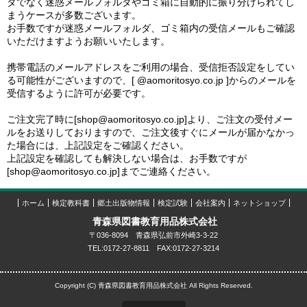
ダでなく迷惑メールフォルダやゴミ箱に自動的に振り分けられてし
まうケースが多数ございます。
お手数ですが迷惑メールフォルダ、ゴミ箱内の受信メールもご確認
いただけますようお願いいたします。
携帯電話のメールアドレスをご利用の場合、受信拒否設定をしてい
る可能性がございますので、[ @aomoritosyo.co.jp ]からのメールを
受信するように許可が必要です。
ご注文完了時に[shop@aomoritosyo.co.jp]より、ご注文の受付メー
ルをお送りしておりますので、ご注文後すぐにメールが届かなかっ
た場合には、上記設定をご確認ください。
上記設定を確認しても解決しない場合は、お手数ですが
[shop@aomoritosyo.co.jp]までご連絡ください。
ホーム
検定教科書
郷土出版物情報
検定試験
会社案内
ネットショップ
青森県図書教育用品株式会社
〒036-8094 青森県弘前市外崎3-3-22
TEL:0172-27-8811 FAX:0172-27-3214
Copyright (C) 青森県図書教育用品株式会社 All Rights Reserved.