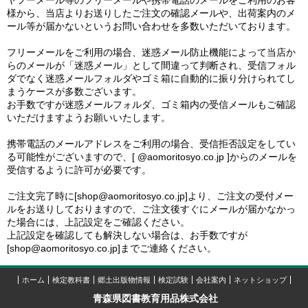
ヤフーメール等のフリーメールや携帯電話のメールをご利用のお客
様から、当店よりお送りしたご注文の確認メールや、出荷案内のメ
ール等が届かないというお問い合わせを多数いただいております。
フリーメールをご利用の場合、迷惑メール防止機能によって当店か
らのメールが「迷惑メール」として間違って判断され、受信フォル
ダでなく迷惑メールフォルダやゴミ箱に自動的に振り分けられてし
まうケースが多数ございます。
お手数ですが迷惑メールフォルダ、ゴミ箱内の受信メールもご確認
いただけますようお願いいたします。
携帯電話のメールアドレスをご利用の場合、受信拒否設定をしてい
る可能性がございますので、[ @aomoritosyo.co.jp ]からのメールを
受信するように許可が必要です。
ご注文完了時に[shop@aomoritosyo.co.jp]より、ご注文の受付メー
ルをお送りしておりますので、ご注文後すぐにメールが届かなかっ
た場合には、上記設定をご確認ください。
上記設定を確認しても解決しない場合は、お手数ですが
[shop@aomoritosyo.co.jp]までご連絡ください。
ホーム
検定教科書
郷土出版物情報
検定試験
会社案内
ネットショップ
青森県図書教育用品株式会社