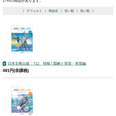
17件の商品があります。
デフォルト
商品名
安い順
高い順
日本文教出版：712 情報 I 図解と実習－実習編
491円(非課税)