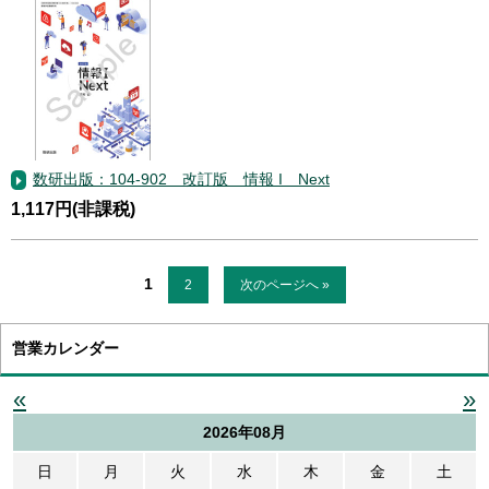
数研出版：104-902 改訂版 情報 I Next
1,117円(非課税)
1
2
次のページへ »
営業カレンダー
«
»
2026年08月
日
月
火
水
木
金
土