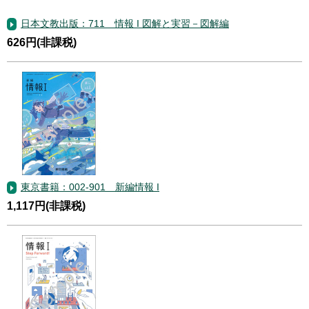
日本文教出版：711 情報 I 図解と実習－図解編
626円(非課税)
東京書籍：002-901 新編情報 I
1,117円(非課税)