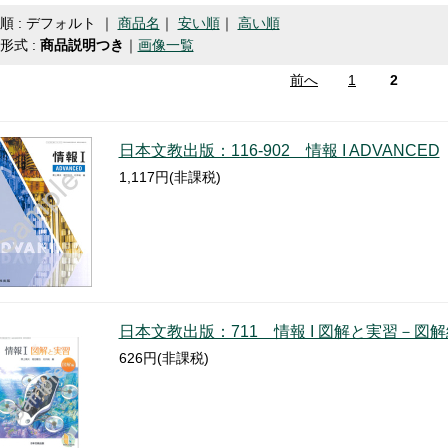
順 : デフォルト ｜
商品名
｜
安い順
｜
高い順
形式 :
商品説明つき
｜
画像一覧
前へ
1
2
日本文教出版：116-902 情報 I ADVANCED
1,117円(非課税)
日本文教出版：711 情報 I 図解と実習－図解
626円(非課税)