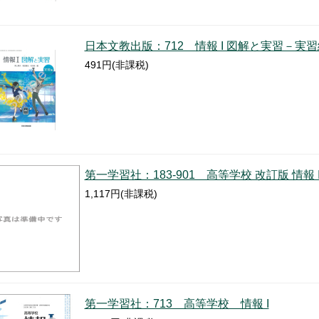
日本文教出版：712 情報 I 図解と実習－実習
491円(非課税)
第一学習社：183-901 高等学校 改訂版 情報 
1,117円(非課税)
第一学習社：713 高等学校 情報 I