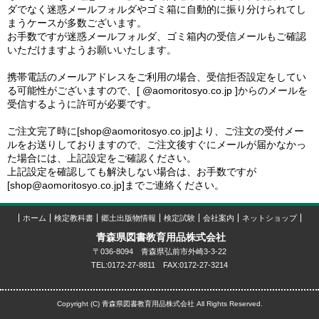
ダでなく迷惑メールフォルダやゴミ箱に自動的に振り分けられてし
まうケースが多数ございます。
お手数ですが迷惑メールフォルダ、ゴミ箱内の受信メールもご確認
いただけますようお願いいたします。
携帯電話のメールアドレスをご利用の場合、受信拒否設定をしてい
る可能性がございますので、[ @aomoritosyo.co.jp ]からのメールを
受信するように許可が必要です。
ご注文完了時に[shop@aomoritosyo.co.jp]より、ご注文の受付メー
ルをお送りしておりますので、ご注文後すぐにメールが届かなかっ
た場合には、上記設定をご確認ください。
上記設定を確認しても解決しない場合は、お手数ですが
[shop@aomoritosyo.co.jp]までご連絡ください。
ホーム
検定教科書
郷土出版物情報
検定試験
会社案内
ネットショップ
青森県図書教育用品株式会社
〒036-8094 青森県弘前市外崎3-3-22
TEL:0172-27-8811 FAX:0172-27-3214
Copyright (C) 青森県図書教育用品株式会社 All Rights Reserved.