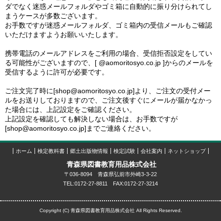
ダでなく迷惑メールフォルダやゴミ箱に自動的に振り分けられてし
まうケースが多数ございます。
お手数ですが迷惑メールフォルダ、ゴミ箱内の受信メールもご確認
いただけますようお願いいたします。
携帯電話のメールアドレスをご利用の場合、受信拒否設定をしてい
る可能性がございますので、[ @aomoritosyo.co.jp ]からのメールを
受信するように許可が必要です。
ご注文完了時に[shop@aomoritosyo.co.jp]より、ご注文の受付メー
ルをお送りしておりますので、ご注文後すぐにメールが届かなかっ
た場合には、上記設定をご確認ください。
上記設定を確認しても解決しない場合は、お手数ですが
[shop@aomoritosyo.co.jp]までご連絡ください。
ホーム
検定教科書
郷土出版物情報
検定試験
会社案内
ネットショップ
青森県図書教育用品株式会社
〒036-8094 青森県弘前市外崎3-3-22
TEL:0172-27-8811 FAX:0172-27-3214
Copyright (C) 青森県図書教育用品株式会社 All Rights Reserved.