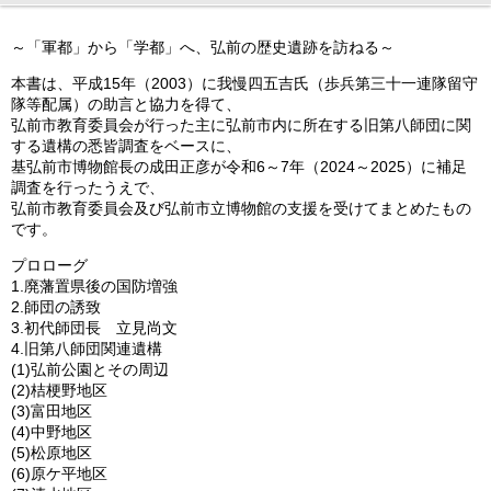
～「軍都」から「学都」へ、弘前の歴史遺跡を訪ねる～
本書は、平成15年（2003）に我慢四五吉氏（歩兵第三十一連隊留守
隊等配属）の助言と協力を得て、
弘前市教育委員会が行った主に弘前市内に所在する旧第八師団に関
する遺構の悉皆調査をベースに、
基弘前市博物館長の成田正彦が令和6～7年（2024～2025）に補足
調査を行ったうえで、
弘前市教育委員会及び弘前市立博物館の支援を受けてまとめたもの
です。
プロローグ
1.廃藩置県後の国防増強
2.師団の誘致
3.初代師団長 立見尚文
4.旧第八師団関連遺構
(1)弘前公園とその周辺
(2)桔梗野地区
(3)富田地区
(4)中野地区
(5)松原地区
(6)原ケ平地区