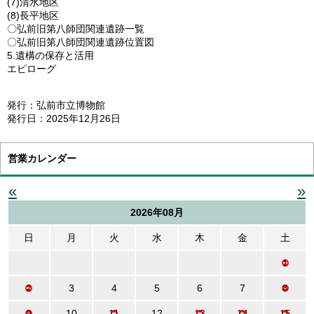
(7)清水地区
(8)長平地区
〇弘前旧第八師団関連遺跡一覧
〇弘前旧第八師団関連遺跡位置図
5.遺構の保存と活用
エピローグ
発行：弘前市立博物館
発行日：2025年12月26日
営業カレンダー
«
»
2026年08月
日
月
火
水
木
金
土
1
2
3
4
5
6
7
8
9
10
11
12
13
14
15