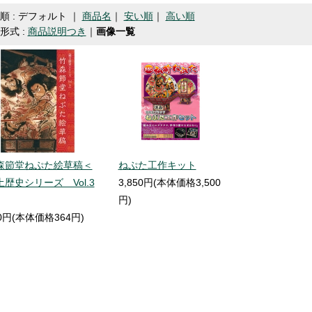
順 : デフォルト ｜
商品名
｜
安い順
｜
高い順
形式 :
商品説明つき
｜
画像一覧
森節堂ねぷた絵草稿＜
ねぷた工作キット
土歴史シリーズ Vol.3
3,850円(本体価格3,500
円)
0円(本体価格364円)