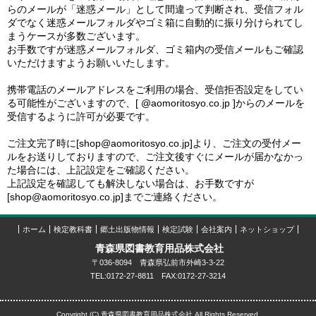
らのメールが「迷惑メール」として間違って判断され、受信フォル
ダでなく迷惑メールフォルダやゴミ箱に自動的に振り分けられてし
まうケースが多数ございます。
お手数ですが迷惑メールフォルダ、ゴミ箱内の受信メールもご確認
いただけますようお願いいたします。
携帯電話のメールアドレスをご利用の場合、受信拒否設定をしてい
る可能性がございますので、[ @aomoritosyo.co.jp ]からのメールを
受信するように許可が必要です。
ご注文完了時に[shop@aomoritosyo.co.jp]より、ご注文の受付メー
ルをお送りしておりますので、ご注文後すぐにメールが届かなかっ
た場合には、上記設定をご確認ください。
上記設定を確認しても解決しない場合は、お手数ですが
[shop@aomoritosyo.co.jp]までご連絡ください。
ホーム
検定教科書
郷土出版物情報
検定試験
会社案内
ネットショップ
青森県図書教育用品株式会社
〒036-8094 青森県弘前市外崎3-3-22
TEL:0172-27-8811 FAX:0172-27-3214
Copyright (C) 青森県図書教育用品株式会社 All Rights Reserved.