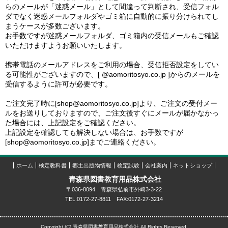
らのメールが「迷惑メール」として間違って判断され、受信フォル
ダでなく迷惑メールフォルダやゴミ箱に自動的に振り分けられてし
まうケースが多数ございます。
お手数ですが迷惑メールフォルダ、ゴミ箱内の受信メールもご確認
いただけますようお願いいたします。
携帯電話のメールアドレスをご利用の場合、受信拒否設定をしてい
る可能性がございますので、[ @aomoritosyo.co.jp ]からのメールを
受信するように許可が必要です。
ご注文完了時に[shop@aomoritosyo.co.jp]より、ご注文の受付メー
ルをお送りしておりますので、ご注文後すぐにメールが届かなかっ
た場合には、上記設定をご確認ください。
上記設定を確認しても解決しない場合は、お手数ですが
[shop@aomoritosyo.co.jp]までご連絡ください。
ホーム
検定教科書
郷土出版物情報
検定試験
会社案内
ネットショップ
青森県図書教育用品株式会社
〒036-8094 青森県弘前市外崎3-3-22
TEL:0172-27-8811 FAX:0172-27-3214
Copyright (C) 青森県図書教育用品株式会社 All Rights Reserved.