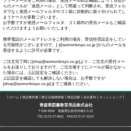
フリーメールをご利用の場合、迷惑メール防止機能によって当店か
らのメールが「迷惑メール」として間違って判断され、受信フォル
ダでなく迷惑メールフォルダやゴミ箱に自動的に振り分けられてし
まうケースが多数ございます。
お手数ですが迷惑メールフォルダ、ゴミ箱内の受信メールもご確認
いただけますようお願いいたします。
携帯電話のメールアドレスをご利用の場合、受信拒否設定をしてい
る可能性がございますので、[ @aomoritosyo.co.jp ]からのメールを
受信するように許可が必要です。
ご注文完了時に[shop@aomoritosyo.co.jp]より、ご注文の受付メー
ルをお送りしておりますので、ご注文後すぐにメールが届かなかっ
た場合には、上記設定をご確認ください。
上記設定を確認しても解決しない場合は、お手数ですが
[shop@aomoritosyo.co.jp]までご連絡ください。
ホーム
検定教科書
郷土出版物情報
検定試験
会社案内
ネットショップ
青森県図書教育用品株式会社
〒036-8094 青森県弘前市外崎3-3-22
TEL:0172-27-8811 FAX:0172-27-3214