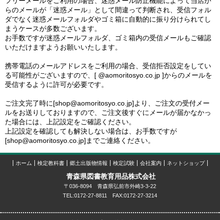
フリーメールをご利用の場合、迷惑メール防止機能によって当店か
らのメールが「迷惑メール」として間違って判断され、受信フォル
ダでなく迷惑メールフォルダやゴミ箱に自動的に振り分けられてし
まうケースが多数ございます。
お手数ですが迷惑メールフォルダ、ゴミ箱内の受信メールもご確認
いただけますようお願いいたします。
携帯電話のメールアドレスをご利用の場合、受信拒否設定をしてい
る可能性がございますので、[ @aomoritosyo.co.jp ]からのメールを
受信するように許可が必要です。
ご注文完了時に[shop@aomoritosyo.co.jp]より、ご注文の受付メー
ルをお送りしておりますので、ご注文後すぐにメールが届かなかっ
た場合には、上記設定をご確認ください。
上記設定を確認しても解決しない場合は、お手数ですが
[shop@aomoritosyo.co.jp]までご連絡ください。
ホーム
検定教科書
郷土出版物情報
検定試験
会社案内
ネットショップ
青森県図書教育用品株式会社
〒036-8094 青森県弘前市外崎3-3-22
TEL:0172-27-8811 FAX:0172-27-3214