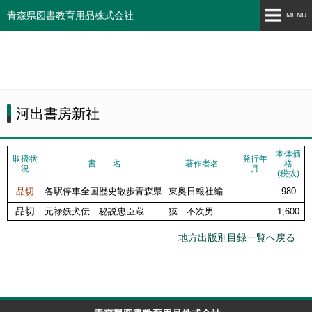
青森県図書教育用品株式会社
MENU
ホーム
検定教科書
郷土出版物情報
河出書房新社
地方出版目録
本体価
取扱状
発行年
新刊案内
書 名
著作者名
格
況
月
(税抜)
地方出版社一覧
品切
各駅停車全国歴史散歩青森県
東奥日報社編
980
品切
元禄妖犬伝 秘説忠臣蔵
獏 不次男
1,600
検定試験
地方出版別目録一覧へ戻る
会社案内
ネットショップ